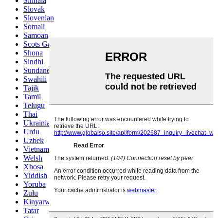
Sinhala
Slovak
Slovenian
Somali
Samoan
Scots Gaelic
Shona
Sindhi
Sundanese
Swahili
Tajik
Tamil
Telugu
Thai
Ukrainian
Urdu
Uzbek
Vietnamese
Welsh
Xhosa
Yiddish
Yoruba
Zulu
Kinyarwanda
Tatar